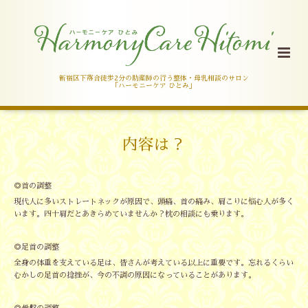
新宿区下落合徒歩2分の助産師の行う整体・母乳相談のサロン
「ハーモニーケア ひとみ」
内容は？
◎首の調整
現代人に多いストレートネックが原因で、頭痛、首の痛み、肩こりに悩む人が多く
います。四十肩だとあきらめていませんか？枕の相談にも乗ります。
◎足首の調整
全身の体重を支えている足は、皆さんが考えている以上に重要です。忘れるくらい
むかしの足首の捻挫が、今の不調の原因になっていることがあります。