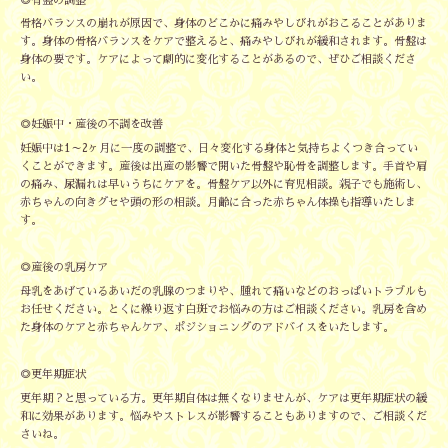
◎骨盤の調整
骨格バランスの崩れが原因で、身体のどこかに痛みやしびれがおこることがありま
す。身体の骨格バランスをケアで整えると、痛みやしびれが緩和されます。骨盤は
身体の要です。ケアによって劇的に変化することがあるので、ぜひご相談くださ
い。
◎妊娠中・産後の不調を改善
妊娠中は1～2ヶ月に一度の調整で、日々変化する身体と気持ちよくつき合ってい
くことができます。産後は出産の影響で開いた骨盤や恥骨を調整します。手首や肩
の痛み、尿漏れは早いうちにケアを。骨盤ケア以外に育児相談。親子でも施術し、
赤ちゃんの向きグセや頭の形の相談。月齢に合った赤ちゃん体操も指導いたしま
す。
◎産後の乳房ケア
母乳をあげているあいだの乳腺のつまりや、腫れて痛いなどのおっぱいトラブルも
お任せください。とくに繰り返す白斑でお悩みの方はご相談ください。乳房を含め
た身体のケアと赤ちゃんケア、ポジショニングのアドバイスをいたします。
◎更年期症状
更年期？と思っている方。更年期自体は無くなりませんが、ケアは更年期症状の緩
和に効果があります。悩みやストレスが影響することもありますので、ご相談くだ
さいね。