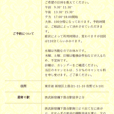
ご希望の日時を教えてください。
午前 9:30~ 11:30~
午後 13:30~ 15:30~
夕方 17:00~18:00開始
大体、100分枠になっております。予約時間
は、ご相談によって決めさせていただきま
す。
ご予約について
症状によって所用時間は、変わりますが初回
は110分くらいかかります。
水曜は外勤なのでお休みです。
木曜、土曜、日曜は勉強会参加などが入るた
め、不定休です。
詳細は、カレンダーをご確認ください。
当日のキャンセルは、５０％のキャンセル料
を申し受けます。ご了承ください。
住所
東京都 新宿区上落合1-11-10 佐野ビル101
最寄り駅
西武新宿線下落合駅徒歩２分
西武新宿線下落合駅南口より出て左に曲が
り、せせらぎの里前の横断歩道を渡り、次の